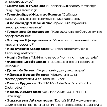
с первых уроков”
•
Екатерина Руденко:
“Learner Autonomy in foreign
language learning”
•
Гульфайруз Жалгасбаева:
“Сабаққа
қызығушылықты арттырудың тиімді жолдары”
•
Александра Юсан:
“Фанфикшн в изучении
иностранных языков”
•
Гульмира Калмакова:
“Как сделать работу в группе
эффективной”
•
Валерия Щелупанова:
“Are warm-ups essential in
modern lessons?”
•
Анастасия Мокрова:
“Guided discovery as a
teaching method”
•
Hugh Dellar:
“Making the leap from grammar to lexis”
•
Жазира Казбекова:
“Переход в онлайн-формат
работы”
•
Дана Кабиева:
“Мұғалімнің даму жолдары”
•
Айзада Боранбаева:
“Маркетинг для
преподавателей и языковых школ”
•
Ольга Руденко:
“DELTA Module One: from Fail to
Distinction”
•
Асель Ахметова:
“Как получить 9.0 на IELTS
Listening”
•
Замзагуль Айтжанова:
“Қалай SMM маманының
көмегінсіз тіл орталығының инста парақшасын жүргізуге