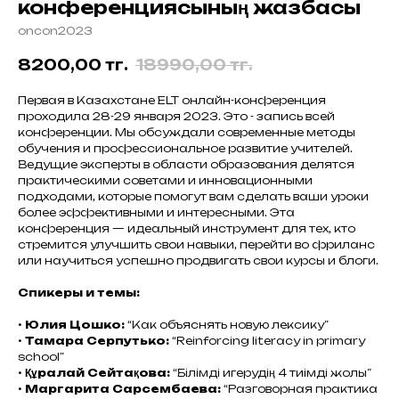
конференциясының жазбасы
oncon2023
8200,00
тг.
18990,00
тг.
Первая в Казахстане ELT онлайн-конференция
проходила 28-29 января 2023. Это - запись всей
конференции. Мы обсуждали современные методы
обучения и профессиональное развитие учителей.
Ведущие эксперты в области образования делятся
практическими советами и инновационными
подходами, которые помогут вам сделать ваши уроки
более эффективными и интересными. Эта
конференция — идеальный инструмент для тех, кто
стремится улучшить свои навыки, перейти во фриланс
или научиться успешно продвигать свои курсы и блоги.
Спикеры и темы:
•
Юлия Цошко:
“Как объяснять новую лексику”
•
Тамара Серпутько:
“Reinforcing literacy in primary
school”
•
Құралай Сейтақова:
“Білімді игерудің 4 тиімді жолы”
•
Маргарита Сарсембаева:
“Разговорная практика