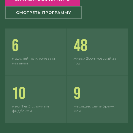
СМОТРЕТЬ ПРОГРАММУ
6
48
модулей по ключевым
живых Zoom-сессий за
навыкам
год
10
9
мест Tier 3 с личным
месяцев: сентябрь —
фидбеком
май